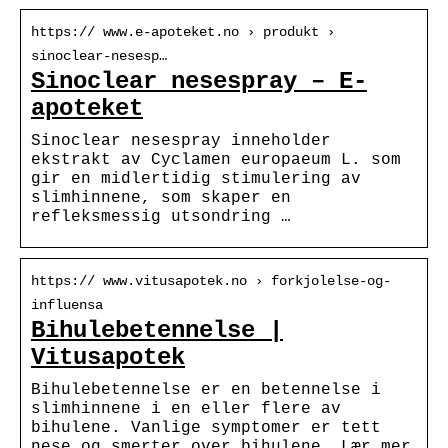
https:// www.e-apoteket.no › produkt ›
sinoclear-nesesp…
Sinoclear nesespray – E-
apoteket
Sinoclear nesespray inneholder
ekstrakt av Cyclamen europaeum L. som
gir en midlertidig stimulering av
slimhinnene, som skaper en
refleksmessig utsondring …
https:// www.vitusapotek.no › forkjolelse-og-
influensa
Bihulebetennelse |
Vitusapotek
Bihulebetennelse er en betennelse i
slimhinnene i en eller flere av
bihulene. Vanlige symptomer er tett
nese og smerter over bihulene. Lær mer