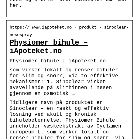
her.
https:// www.iapoteket.no › produkt › sinoclear-
nesespray
Physiomer bihule –
iApoteket.no
Physiomer bihule | iApoteket.no
som virker lokalt og renser bihuler
for slim og snørr, via to effektive
mekanismer: 1. Sinoclear virker
avsvellende på slimhinnen i nesen
gjennom en osmotisk …
Tidligere navn på produktet er
Sinoclear – en raskt og effektiv
løsning ved akutt og kronisk
bihulebetennelse. Physiomer Bihule
inneholder væskeekstrakt av Cyclamen
europeum L. som virker lokalt og
renser bihuler for slim og snørr, via