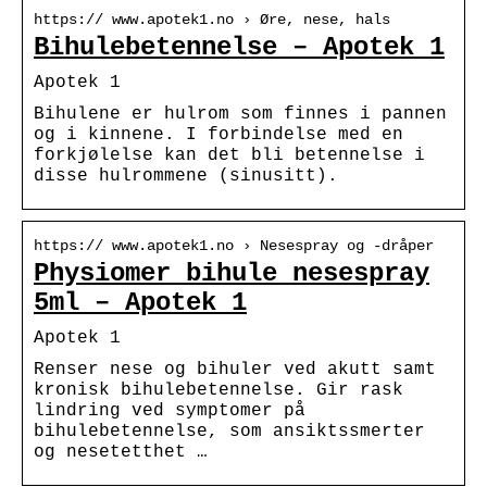
https:// www.apotek1.no › Øre, nese, hals
Bihulebetennelse – Apotek 1
Apotek 1
Bihulene er hulrom som finnes i pannen
og i kinnene. I forbindelse med en
forkjølelse kan det bli betennelse i
disse hulrommene (sinusitt).
https:// www.apotek1.no › Nesespray og -dråper
Physiomer bihule nesespray
5ml – Apotek 1
Apotek 1
Renser nese og bihuler ved akutt samt
kronisk bihulebetennelse. Gir rask
lindring ved symptomer på
bihulebetennelse, som ansiktssmerter
og nesetetthet …