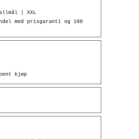
allmål | XXL
ndel med prisgaranti og 100
pent kjøp