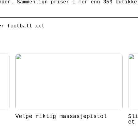
nder. Sammenlign priser i mer enn 350 butikke
er football xxl
Velge riktig massasjepistol
Sl
et