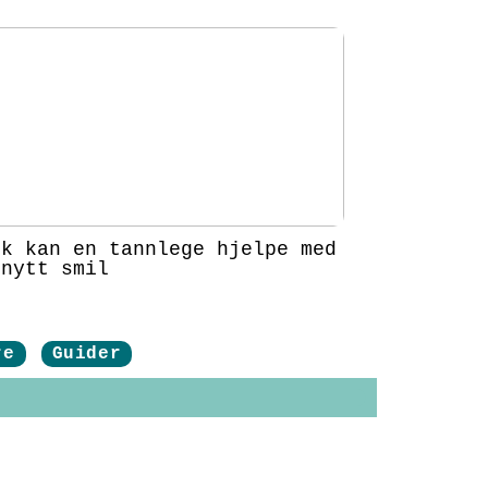
ik kan en tannlege hjelpe med
 nytt smil
re
Guider