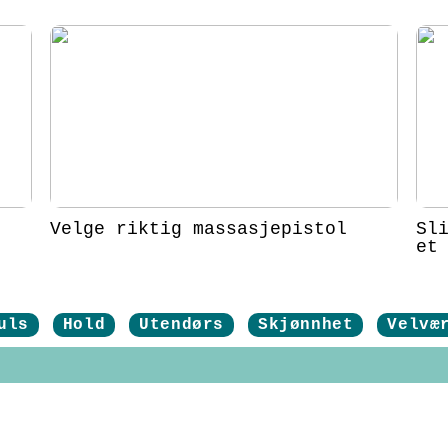
Velge riktig massasjepistol
Sl
et
uls
Hold
Utendørs
Skjønnhet
Velvæ