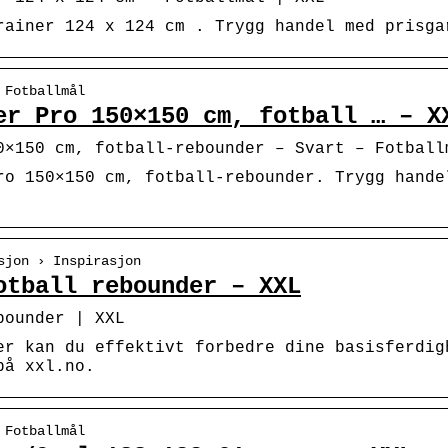
rainer 124 x 124 cm . Trygg handel med prisga
 Fotballmål
er Pro 150×150 cm, fotball … – X
0×150 cm, fotball-rebounder – Svart – Fotball
ro 150×150 cm, fotball-rebounder. Trygg hande
sjon › Inspirasjon
otball rebounder – XXL
bounder | XXL
er kan du effektivt forbedre dine basisferdig
på xxl.no.
 Fotballmål