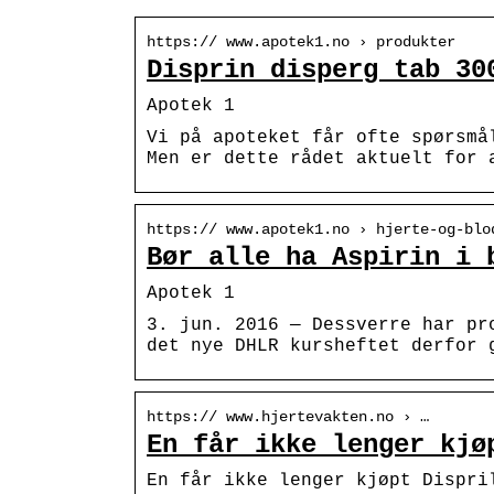
https:// www.apotek1.no › produkter
Disprin disperg tab 30
Apotek 1
Vi på apoteket får ofte spørsmå
Men er dette rådet aktuelt for 
https:// www.apotek1.no › hjerte-og-blo
Bør alle ha Aspirin i 
Apotek 1
3. jun. 2016 — Dessverre har pr
det nye DHLR kursheftet derfor 
https:// www.hjertevakten.no › …
En får ikke lenger kjø
En får ikke lenger kjøpt Dispri