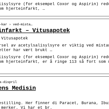
lisylsyre (for eksempel Coxor og Aspirin) red
om hjerteinfarkt, …
-kar › ved-mista…
infarkt – Vitusapotek
 Vitusapotek
rsel av acetylsalisylsyre er viktig ved mista
etter har vært brukt …
lisylsyre (for eksempel Coxor og Aspirin) red
om hjerteinfarkt, er å ringe 113 så fort som 
a-dispril
ens Medisin
estilling. Her finner di Paracet, Burana, Ibu
 merker. Vi har et br.