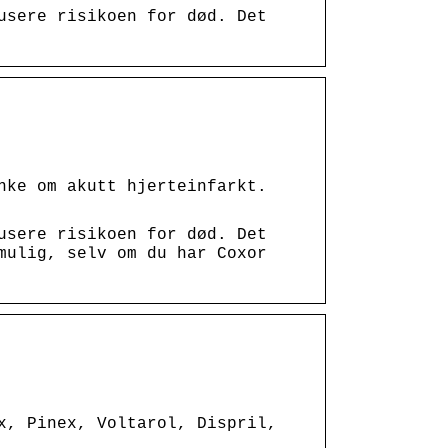
usere risikoen for død. Det
nke om akutt hjerteinfarkt.
usere risikoen for død. Det
mulig, selv om du har Coxor
x, Pinex, Voltarol, Dispril,