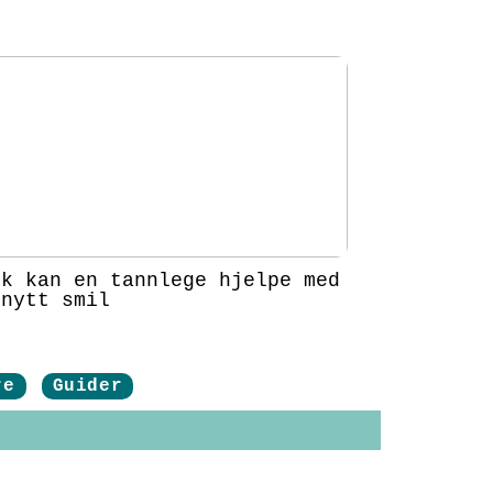
ik kan en tannlege hjelpe med
 nytt smil
re
Guider