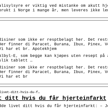
alisylsyre er viktig ved mistanke om akutt hj
brukt i Norge i mange år, men leveres ikke le
disiner som ikke er resptbelagt her. Det rest
Her finner di Paracet, Burana, Ibux, Pinex, V
Vi har et br. Apotekhjem
Albyl-E, som begge kan kjøpes uten resept på 
slik tablett …
disiner som ikke er resptbelagt her. Det rest
Her finner di Paracet, Burana, Ibux, Pinex, V
Vi har et br
livet-ditt-hvis-du-f…
t ditt hvis du får hjerteinfarkt
dde livet ditt hvis du får hjerteinfarkt: – J