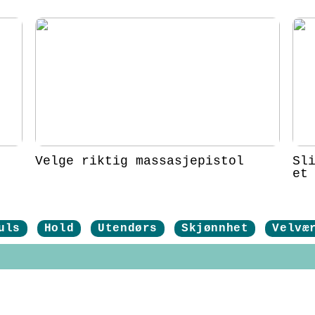
Velge riktig massasjepistol
Sl
et
uls
Hold
Utendørs
Skjønnhet
Velvæ