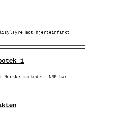
lisylsyre mot hjerteinfarkt.
potek 1
t Norske markedet. NRR har i
akten