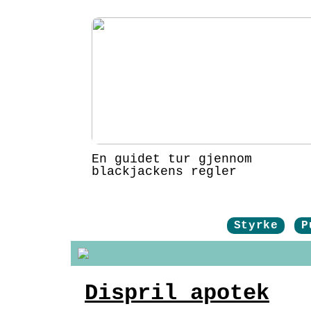
En guidet tur gjennom
blackjackens regler
Styrke
P
Dispril apotek