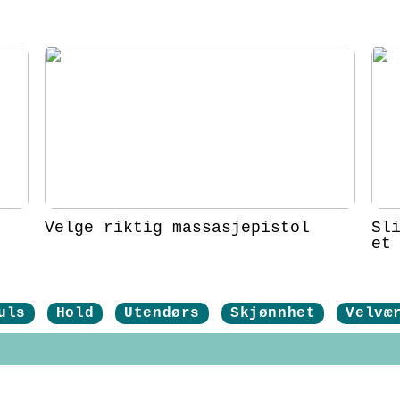
Velge riktig massasjepistol
Sl
et
uls
Hold
Utendørs
Skjønnhet
Velvæ