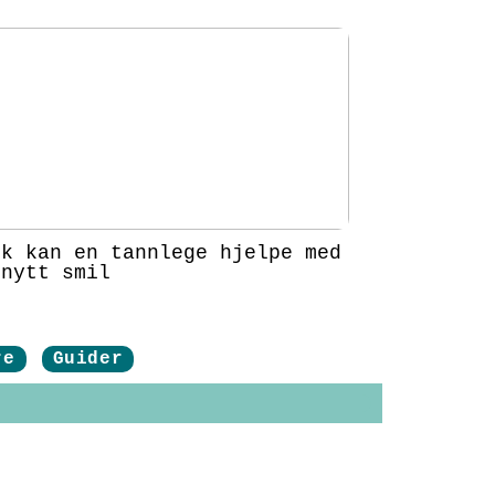
ik kan en tannlege hjelpe med
 nytt smil
re
Guider