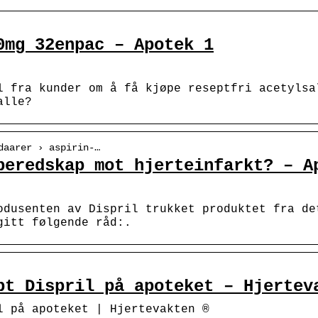
0mg 32enpac – Apotek 1
l fra kunder om å få kjøpe reseptfri acetylsa
alle?
daarer › aspirin-…
beredskap mot hjerteinfarkt? – A
odusenten av Dispril trukket produktet fra de
gitt følgende råd:.
pt Dispril på apoteket – Hjertev
l på apoteket | Hjertevakten ®