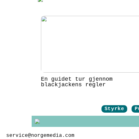
En guidet tur gjennom
blackjackens regler
Styrke
P
service@norgemedia.com