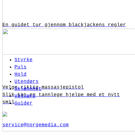
En guidet tur gjennom blackjackens regler
Styrke
Puls
Hold
Utendørs
Velge riktig massasjepistol
Skjønnhet
Slik kan en tannlege hjelpe med et nytt
Velvære
smil
Guider
service@norgemedia.com