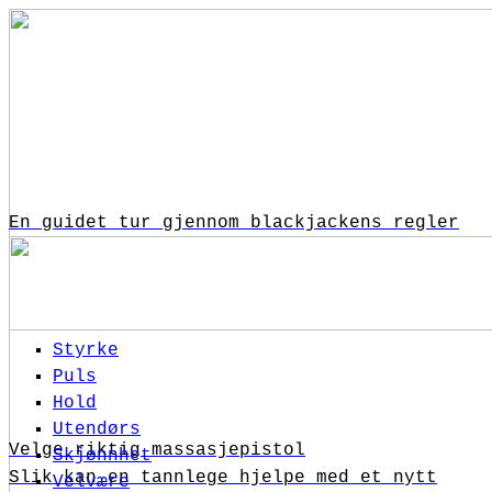
En guidet tur gjennom blackjackens regler
Styrke
Puls
Hold
Utendørs
Velge riktig massasjepistol
Skjønnhet
Slik kan en tannlege hjelpe med et nytt
Velvære