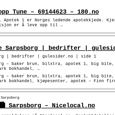
opp Tune – 69144623 – 180.no
… Apotek 1 er Norges ledende apotekkjede. Kje
isjon er å leve opp til …
e Sarpsborg | bedrifter | gulesi
rg | bedrifter | gulesider.no | side 1
rg – baker brun, bilxtra, apotek 1, big bite,
ark bokhandel, …
rg – baker brun, bilxtra, apotek 1, big bite,
ark bokhandel, kjøpesenter, apotek – Finn fir
 Sarpsborg
🏙️ Sarpsborg – Nicelocal.no