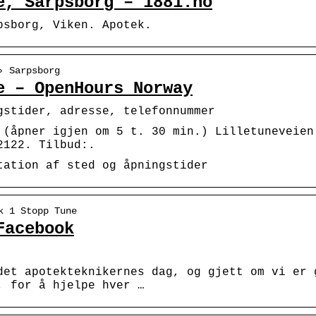
e, Sarpsborg – 1881.no
psborg, Viken. Apotek.
› Sarpsborg
e – OpenHours Norway
gstider, adresse, telefonnummer
 (åpner igjen om 5 t. 30 min.) Lilletuneveien
2122. Tilbud:.
tation af sted og åpningstider
k 1 Stopp Tune
Facebook
det apotekteknikernes dag, og gjett om vi er 
, for å hjelpe hver …