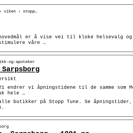
› viken › stopp…
hovedmål er å vise vei til kloke helsevalg og
stimulere våre …
ikk-og-apoteker
 Sarpsborg
ersikt
21 endrer vi åpningstidene til de samme som M
uk hele …
alle butikker på Stopp Tune. Se åpningstider,
).
borg