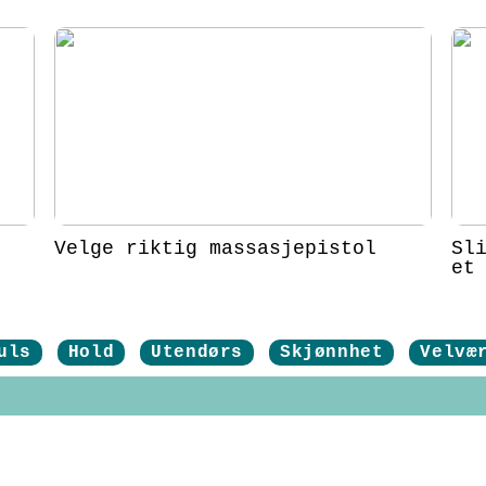
Velge riktig massasjepistol
Sl
et
uls
Hold
Utendørs
Skjønnhet
Velvæ