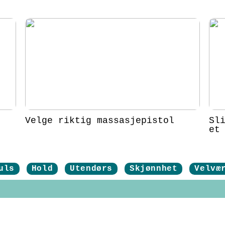
Velge riktig massasjepistol
Sl
et
uls
Hold
Utendørs
Skjønnhet
Velvæ