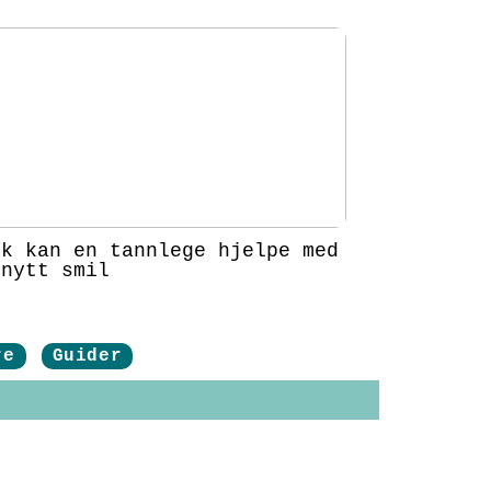
ik kan en tannlege hjelpe med
 nytt smil
re
Guider