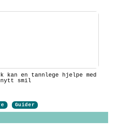
ik kan en tannlege hjelpe med
 nytt smil
re
Guider