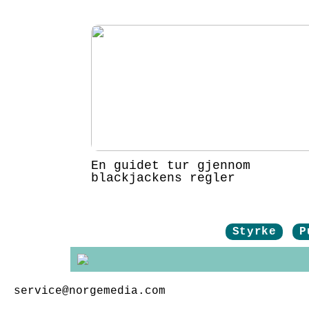
En guidet tur gjennom
blackjackens regler
Styrke
P
service@norgemedia.com