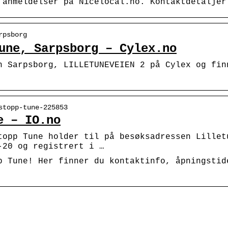
 anmeldelser på Nicelocal.no. Kontaktdetaljer
rpsborg
une, Sarpsborg – Cylex.no
n Sarpsborg, LILLETUNEVEIEN 2 på Cylex og fi
stopp-tune-225853
e – IO.no
topp Tune holder til på besøksadressen Lillet
-20 og registrert i …
p Tune! Her finner du kontaktinfo, åpningstid